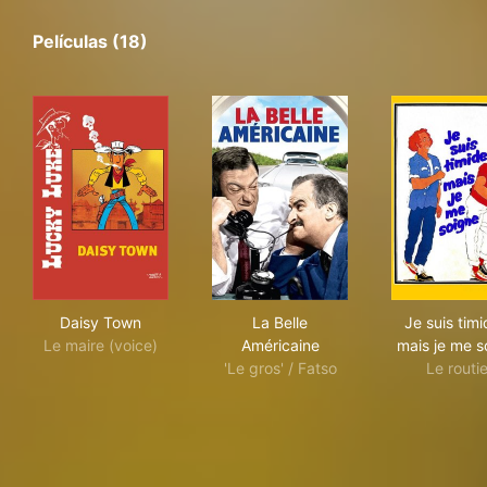
Películas (18)
Daisy Town
La Belle Américaine
Je s
Daisy Town
La Belle
Je suis timi
Le maire (voice)
Américaine
mais je me s
'Le gros' / Fatso
Le routie