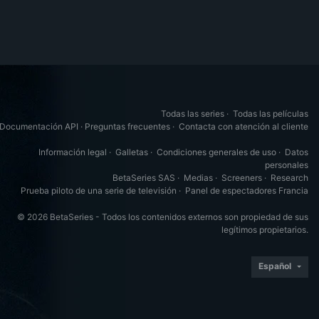
Todas las series
·
Todas las películas
Documentación API
·
Preguntas frecuentes
·
Contacta con atención al cliente
Información legal
·
Galletas
·
Condiciones generales de uso
·
Datos
personales
BetaSeries SAS
·
Medias
·
Screeners
·
Research
Prueba piloto de una serie de televisión
·
Panel de espectadores Francia
© 2026 BetaSeries - Todos los contenidos externos son propiedad de sus
legítimos propietarios.
Español