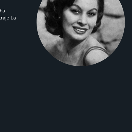
 ha
traje La