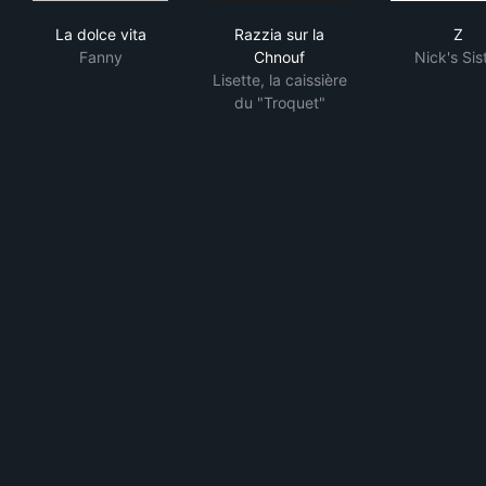
La dolce vita
Razzia sur la Chnouf
Z
La dolce vita
Razzia sur la
Z
Fanny
Chnouf
Nick's Sis
Lisette, la caissière
du "Troquet"