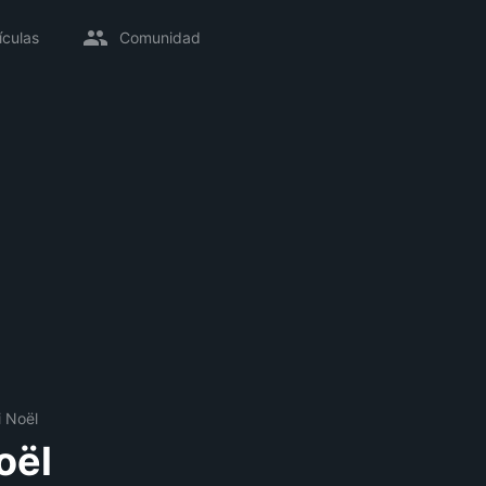
ículas
Comunidad
 Noël
oël