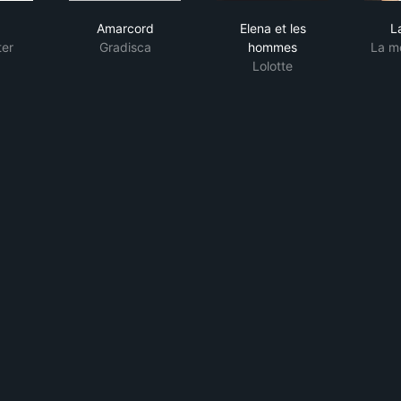
Amarcord
Elena et les hommes
Amarcord
Elena et les
L
ter
Gradisca
hommes
La mè
Lolotte