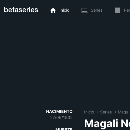
Inicio
Series
Pel
NACIMIENTO
Inicio
→
Series
→
Magali
27/06/1932
Magali N
MUERTE