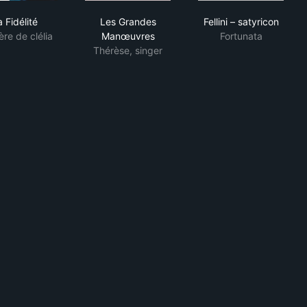
La Fidélité
Les Grandes Manœuvres
Fellini – satyri
a Fidélité
Les Grandes
Fellini – satyricon
re de clélia
Manœuvres
Fortunata
Thérèse, singer