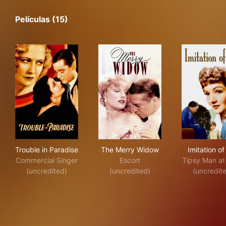
Películas (15)
Trouble in Paradise
The Merry Widow
Imit
Trouble in Paradise
The Merry Widow
Imitation of
Commercial Singer
Escort
Tipsy Man at
(uncredited)
(uncredited)
(uncredit