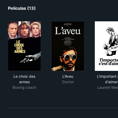
Películas (13)
Le choix des armes
L'Aveu
L'Im
Le choix des
L'Aveu
L'Important 
armes
Doctor
d'aimer
Boxing coach
Laurent Mes