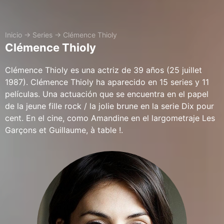
Inicio
→
Series
→
Clémence Thioly
Clémence Thioly
Clémence Thioly es una actriz de 39 años (25 juillet
1987). Clémence Thioly ha aparecido en 15 series y 11
películas. Una actuación que se encuentra en el papel
de la jeune fille rock / la jolie brune en la serie Dix pour
cent. En el cine, como Amandine en el largometraje Les
Garçons et Guillaume, à table !.