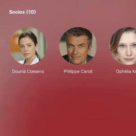
Socios (10)
Dounia Coesens
Philippe Caroit
Ophélia K