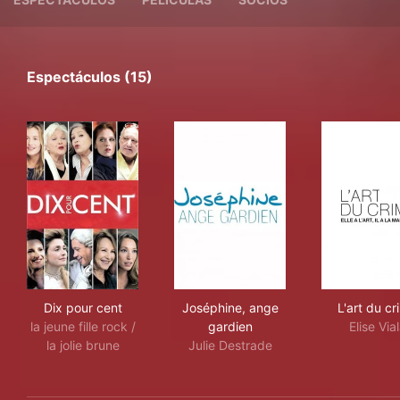
Espectáculos (15)
Dix pour cent
Joséphine, ange gardien
L'ar
Dix pour cent
Joséphine, ange
L'art du cr
la jeune fille rock /
gardien
Elise Via
la jolie brune
Julie Destrade