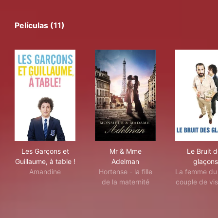
Películas (11)
Les Garçons et Guillaume, à table !
Mr & Mme Adelman
Le 
Les Garçons et
Mr & Mme
Le Bruit 
Guillaume, à table !
Adelman
glaçons
Amandine
Hortense - la fille
La femme du
de la maternité
couple de vis