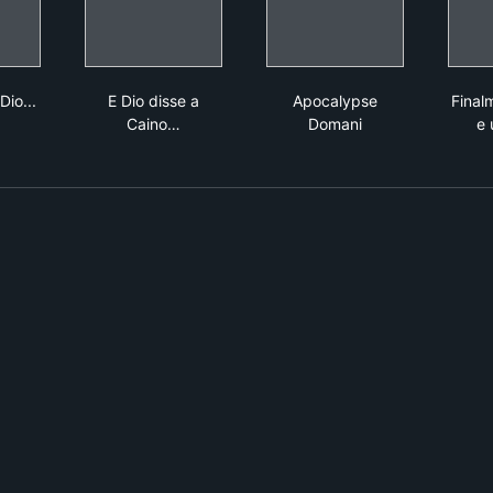
r
 invoca Dio... e muori
E Dio disse a Caino…
Apocalypse Domani
Dio...
E Dio disse a
Apocalypse
Finalm
Caino…
Domani
e 