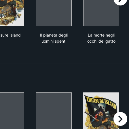
right
d'oro
Treasure Island
Il pianeta degli uomini spenti
La morte negli 
sure Island
Il pianeta degli
La morte negli
uomini spenti
occhi del gatto
right