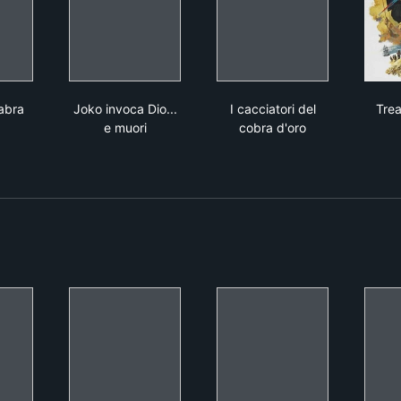
r
za macabra
Joko invoca Dio... e muori
I cacciatori del cobra 
abra
Joko invoca Dio...
I cacciatori del
Trea
e muori
cobra d'oro