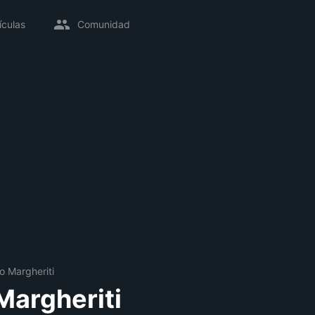
ículas
Comunidad
o Margheriti
Margheriti