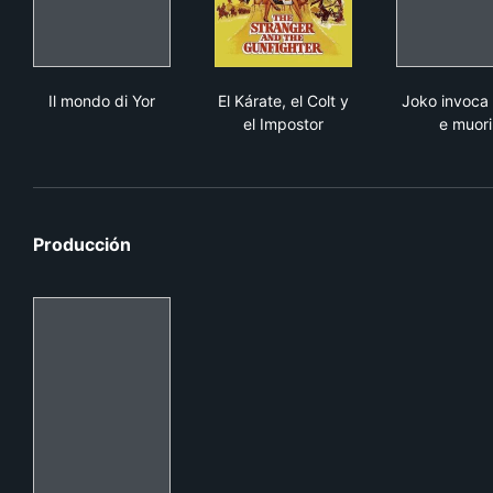
Il mondo di Yor
El Kárate, el Colt y el Imposto
Joko
Il mondo di Yor
El Kárate, el Colt y
Joko invoca 
el Impostor
e muori
Producción