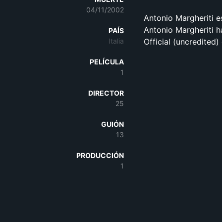
04/11/2002
Antonio Margheriti 
Antonio Margheriti h
PAÍS
Italia
Official (uncredited)
PELÍCULA
1
DIRECTOR
25
GUIÓN
13
PRODUCCIÓN
1