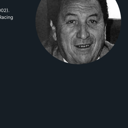
002).
 Racing