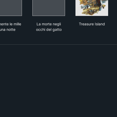
Finalmente le mille e una notte
La morte negli occhi del gatto
Treasure Islan
ente le mille
La morte negli
Treasure Island
una notte
occhi del gatto