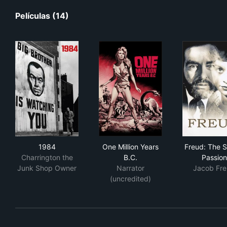
Películas (14)
1984
One Million Years B.C.
Fre
1984
One Million Years
Freud: The S
Charrington the
B.C.
Passion
Junk Shop Owner
Narrator
Jacob Fr
(uncredited)