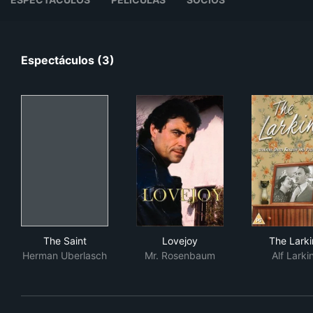
Espectáculos (3)
The Saint
Lovejoy
The
The Saint
Lovejoy
The Larki
Herman Uberlasch
Mr. Rosenbaum
Alf Larki