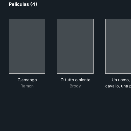
Películas (4)
Cjamango
O tutto o niente
Un u
Cjamango
O tutto o niente
Un uomo,
Ramon
Brody
cavallo, una p