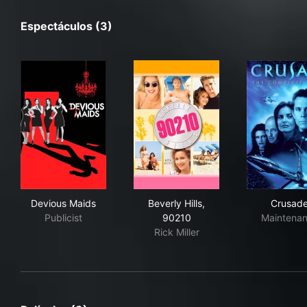
Espectáculos (3)
Devious Maids
Beverly Hills, 90210
Cru
Devious Maids
Beverly Hills,
Crusad
Publicist
90210
Maintena
Rick Miller