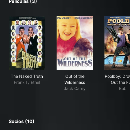
Películas (3)
The Naked Truth
Out of the Wilderness
Poo
The Naked Truth
Out of the
Poolboy: Dro
Frank I / Ethel
Wilderness
Out the F
Jack Carey
Bob
Socios (10)