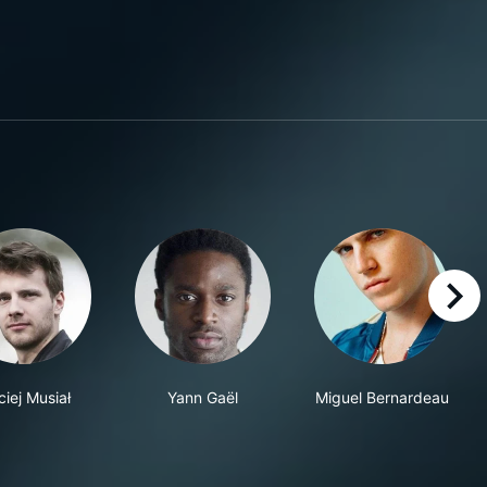
right
iej Musiał
Yann Gaël
Miguel Bernardeau