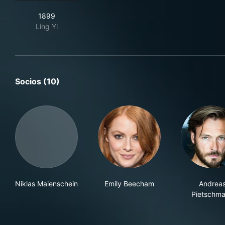
1899
1899
Ling Yi
Socios (10)
Niklas Maienschein
Emily Beecham
Andrea
Pietschm