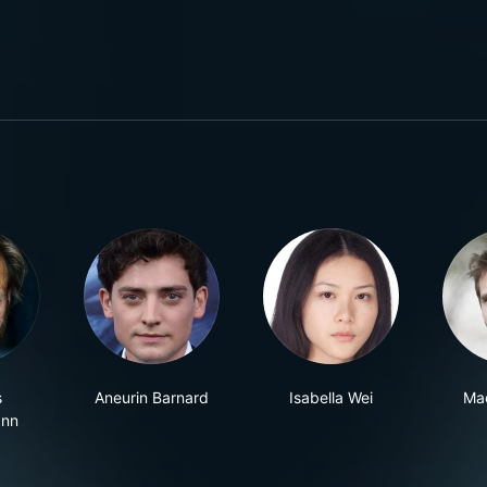
s
Aneurin Barnard
Isabella Wei
Mac
ann