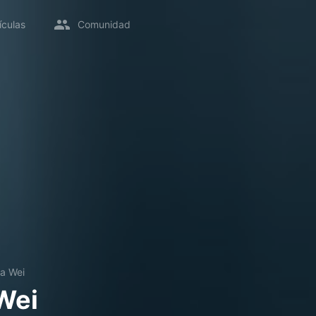
ículas
Comunidad
la Wei
 Wei