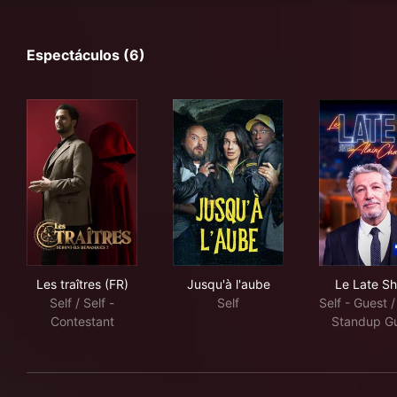
Espectáculos (6)
Les traîtres (FR)
Jusqu'à l'aube
Le 
Les traîtres (FR)
Jusqu'à l'aube
Le Late S
Self / Self -
Self
Self - Guest /
Contestant
Standup G