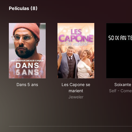
Películas (8)
Dans 5 ans
Les Capone se marient
Soi
Dans 5 ans
Les Capone se
Soixante
marient
Self - Come
Jeweler