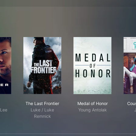
oter
The Last Frontier
Medal of Honor
The Last Frontier
Medal of Honor
Cous
 Lee
Luke / Luke
Young Antolak
Remnick