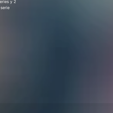
eries y 2
serie