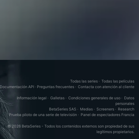
Todas las series
·
Todas las películas
Documentación API
·
Preguntas frecuentes
·
Contacta con atención al cliente
Información legal
·
Galletas
·
Condiciones generales de uso
·
Datos
personales
BetaSeries SAS
·
Medias
·
Screeners
·
Research
Prueba piloto de una serie de televisión
·
Panel de espectadores Francia
© 2026 BetaSeries - Todos los contenidos externos son propiedad de sus
legítimos propietarios.