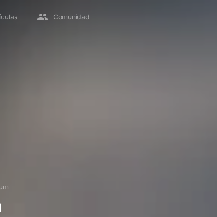
ículas
Comunidad
lum
m