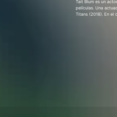
Tait Blum es un acto
películas. Una actua
Titans (2018). En e