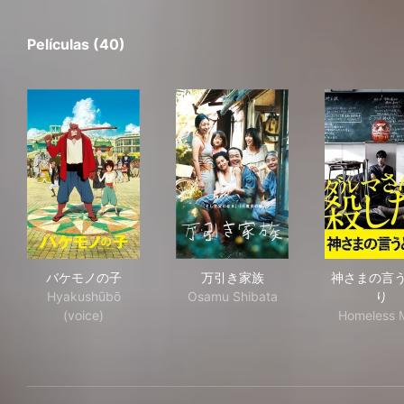
Películas (40)
バケモノの子
万引き家族
神
バケモノの子
万引き家族
神さまの言
Hyakushūbō
Osamu Shibata
り
(voice)
Homeless 