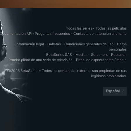
Todas las series
·
Todas las películas
Documentación API
·
Preguntas frecuentes
·
Contacta con atención al cliente
Información legal
·
Galletas
·
Condiciones generales de uso
·
Datos
personales
BetaSeries SAS
·
Medias
·
Screeners
·
Research
Prueba piloto de una serie de televisión
·
Panel de espectadores Francia
© 2026 BetaSeries - Todos los contenidos externos son propiedad de sus
legítimos propietarios.
Español