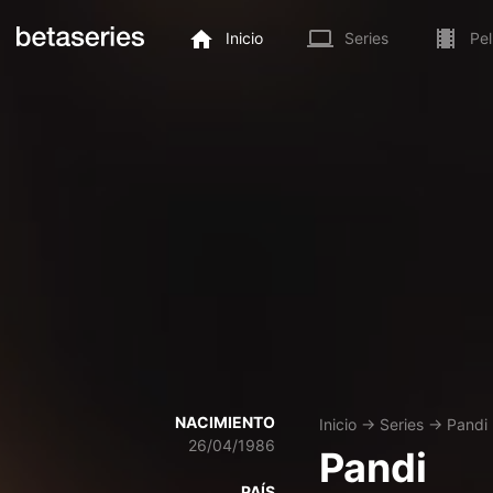
Inicio
Series
Pel
NACIMIENTO
Inicio
→
Series
→
Pandi
26/04/1986
Pandi
PAÍS