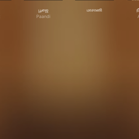
்டை
பூஜை
மாசாணி
பூஜை
மாசாணி
ந
t
Paandi