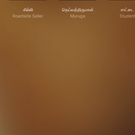
கில்லி
தெய்வத்திருமகள்
சாட
கில்லி
தெய்வத்திருமகள்
சாட்டை
Roadside Seller
Muruga
Studen