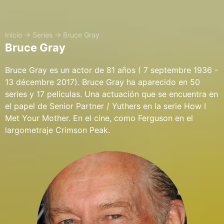
Inicio
→
Series
→
Bruce Gray
Bruce Gray
Bruce Gray es un actor de 81 años ( 7 septembre 1936 -
13 décembre 2017). Bruce Gray ha aparecido en 50
series y 17 películas. Una actuación que se encuentra en
el papel de Senior Partner / Yuthers en la serie How I
Met Your Mother. En el cine, como Ferguson en el
largometraje Crimson Peak.