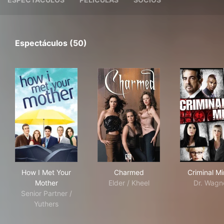
Espectáculos (50)
How I Met Your Mother
Charmed
Cri
How I Met Your
Charmed
Criminal M
Mother
Elder / Kheel
Dr. Wagn
Senior Partner /
Yuthers