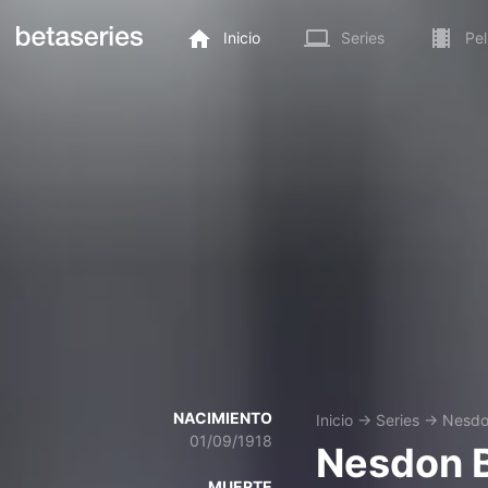
Inicio
Series
Pel
NACIMIENTO
Inicio
→
Series
→
Nesdo
01/09/1918
Nesdon 
MUERTE