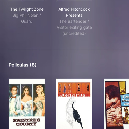
The Twilight Zone
Alfred Hitchcock Presents
The Twilight Zone
Alfred Hitchcock
Big Phil Nolan /
Presents
Guard
The Bartender /
Visitor exiting gate
(uncredited)
Películas (8)