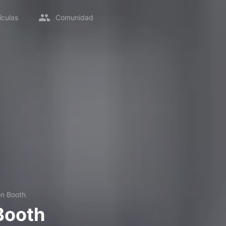
ículas
Comunidad
n Booth
Booth