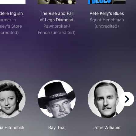
Claudelle Inglish
The Rise and Fall of Legs Diamond
Pete Kelly's Bl
elle Inglish
The Rise and Fall
Pete Kelly's Blues
armer in
of Legs Diamond
Squat Henchman
ley's Store
Pawnbroker /
(uncredited)
ncredited)
Fence (uncredited)
right
cia Hitchcock
Ray Teal
John Williams