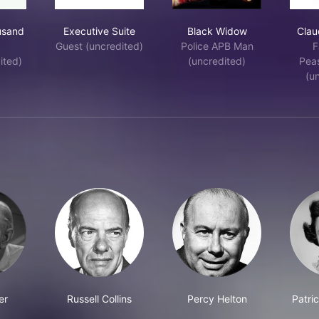
ied a Thousand Times
Executive Suite
Black Widow
usand
Executive Suite
Black Widow
Claud
Guest (uncredited)
Police APB Man
F
ited)
(uncredited)
Peas
(u
er
Russell Collins
Percy Helton
Patri