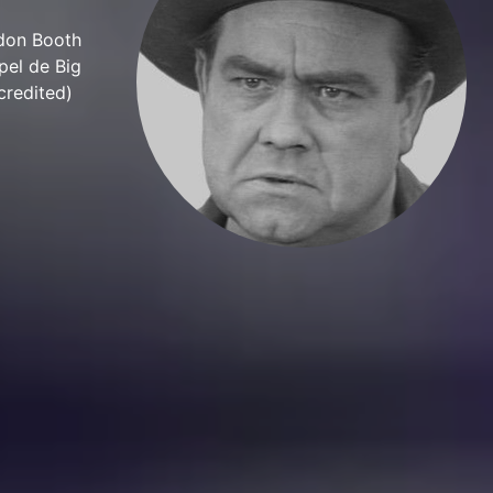
sdon Booth
pel de Big
credited)