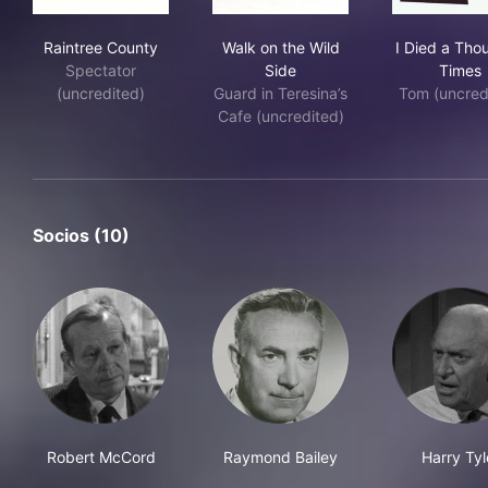
Raintree County
Walk on the Wild Side
I D
Raintree County
Walk on the Wild
I Died a Tho
Spectator
Side
Times
(uncredited)
Guard in Teresina’s
Tom (uncred
Cafe (uncredited)
Socios (10)
Robert McCord
Raymond Bailey
Harry Tyl