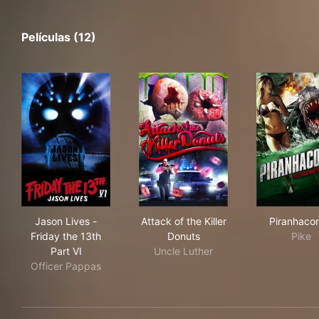
Películas (12)
Jason Lives - Friday the 13th Part VI
Attack of the Killer Donuts
Pir
Jason Lives -
Attack of the Killer
Piranhaco
Friday the 13th
Donuts
Pike
Part VI
Uncle Luther
Officer Pappas