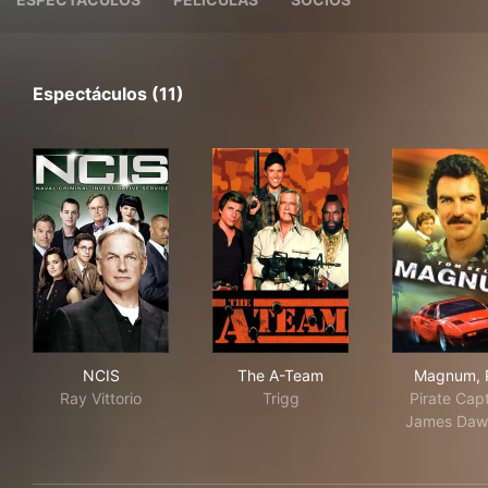
Espectáculos (11)
NCIS
The A-Team
Mag
NCIS
The A-Team
Magnum, P
Ray Vittorio
Trigg
Pirate Cap
James Daw