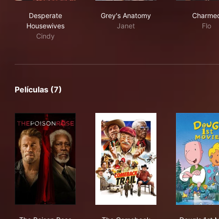
Desperate Housewives
Grey's Anatomy
Cha
Desperate
Grey's Anatomy
Charme
Housewives
Janet
Flo
Cindy
Películas (7)
The Poison Rose
The Comeback Trail
Dou