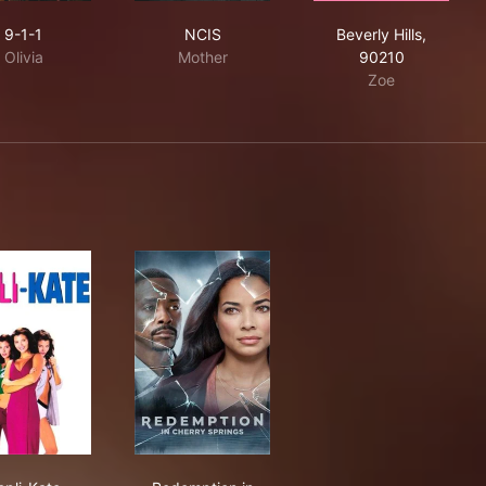
9-1-1
NCIS
Beverly Hills, 
9-1-1
NCIS
Beverly Hills,
Olivia
Mother
90210
Zoe
llow That Monkey!
Repli-Kate
Redemption in Cherry Springs