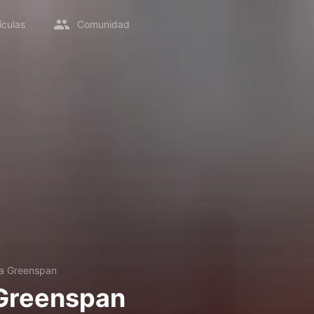
ículas
Comunidad
sa Greenspan
 Greenspan