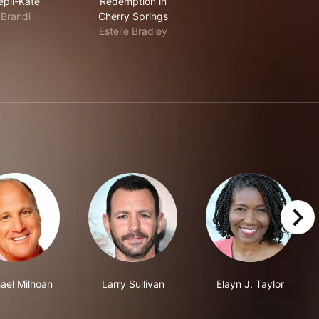
epli-Kate
Redemption in
Brandi
Cherry Springs
Estelle Bradley
right
ael Milhoan
Larry Sullivan
Elayn J. Taylor