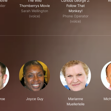
Movie
The Wild
Curious George 2:
R
lier
Thornberrys Movie
Follow That
Sarah Wellington
Monkey!
(voice)
Phone Operator
(voice)
roe
Joyce Guy
Marianne
Mich
Muellerleile