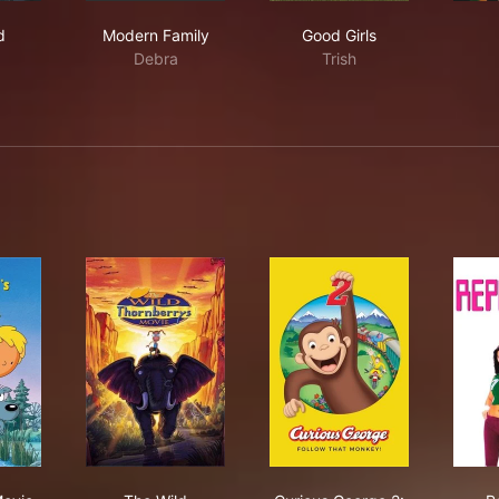
rmed
Modern Family
Good Girls
d
Modern Family
Good Girls
Debra
Trish
g's 1st Movie
The Wild Thornberrys Movie
Curious George 2: Fo