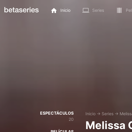
Inicio
Series
Pel
ESPECTÁCULOS
Inicio
→
Series
→
Melis
20
Melissa
PELÍCULAS