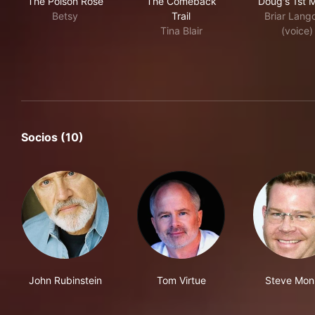
The Poison Rose
The Comeback
Doug's 1st 
Betsy
Trail
Briar Lango
Tina Blair
(voice)
Socios (10)
John Rubinstein
Tom Virtue
Steve Mon