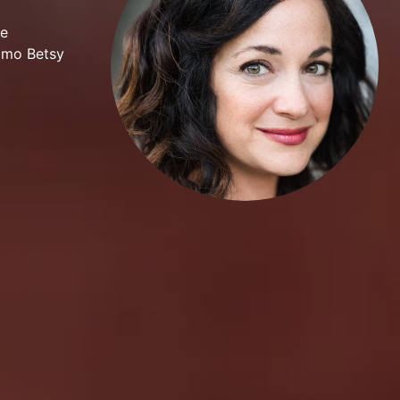
se
como Betsy