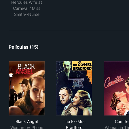
Hercules Wife at
Carnival / Miss
Smith--Nurse
Películas (15)
Black Angel
The Ex-Mrs. Bradford
Cam
Black Angel
The Ex-Mrs.
Camille
Woman by Phone
Bradford
Woman in Th