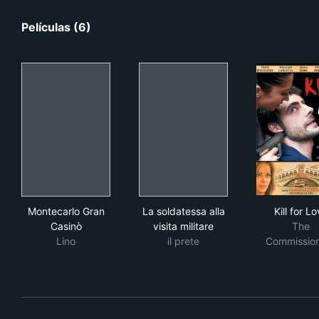
Películas (6)
Montecarlo Gran Casinò
La soldatessa alla visita milit
Kill
Montecarlo Gran
La soldatessa alla
Kill for L
Casinò
visita militare
The
Lino
il prete
Commissio