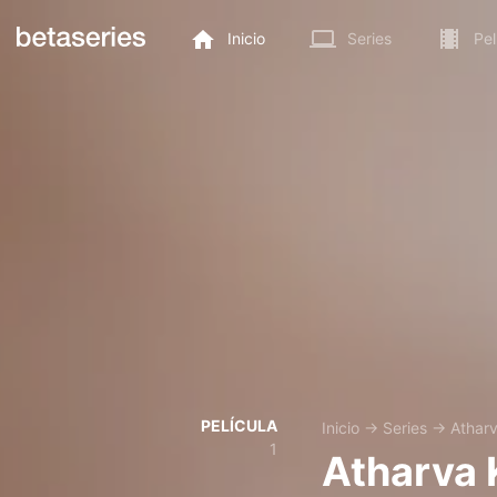
Inicio
Series
Pel
PELÍCULA
Inicio
→
Series
→
Athar
1
Atharva 