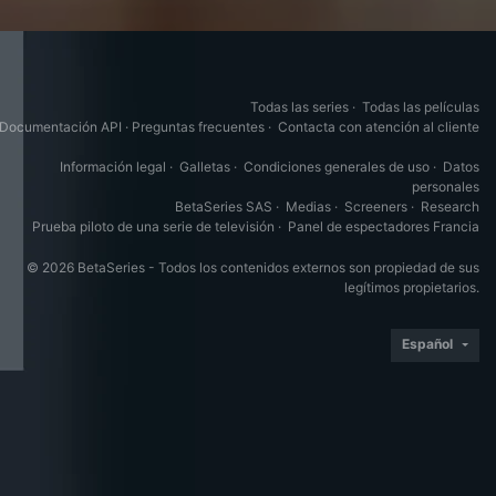
Todas las series
·
Todas las películas
Documentación API
·
Preguntas frecuentes
·
Contacta con atención al cliente
Información legal
·
Galletas
·
Condiciones generales de uso
·
Datos
personales
BetaSeries SAS
·
Medias
·
Screeners
·
Research
Prueba piloto de una serie de televisión
·
Panel de espectadores Francia
© 2026 BetaSeries - Todos los contenidos externos son propiedad de sus
legítimos propietarios.
Español