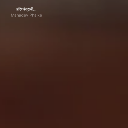
हरिश्चंद्राची फॅक्टरी
हरिश्चंद्राची…
Mahadev Phalke