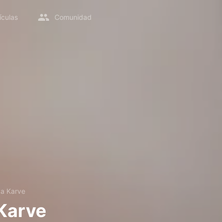
ículas
Comunidad
va Karve
Karve