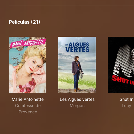
Películas (21)
Marie Antoinette
Les Algues vertes
Shut
Marie Antoinette
Les Algues vertes
Shut In
Comtesse de
Morgan
Lucy
Provence