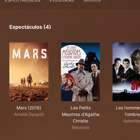
Espectáculos (4)
Mars (2016)
Les Petits Meurtres d'Agatha 
Les
Mars (2016)
Les Petits
Les homme
Amelie Durand
Meurtres d'Agatha
l'ombre
Christie
Valentin
Eléonore