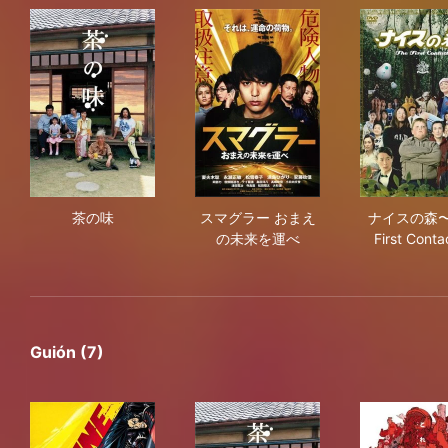
茶の味
スマグラー おまえの未来を運
ナイス
茶の味
スマグラー おまえ
ナイスの森〜
の未来を運べ
First Cont
Guión (7)