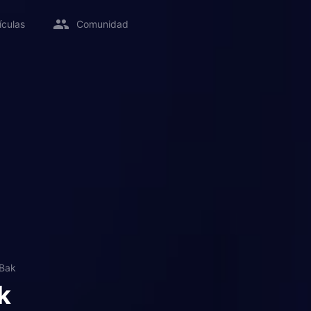
ículas
Comunidad
 Bak
k