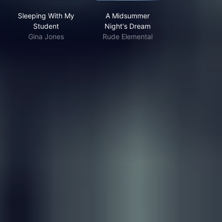
Sleeping With My Student
A Midsummer Night's Dream
Sleeping With My
A Midsummer
Student
Night's Dream
Gina Jones
Rude Elemental