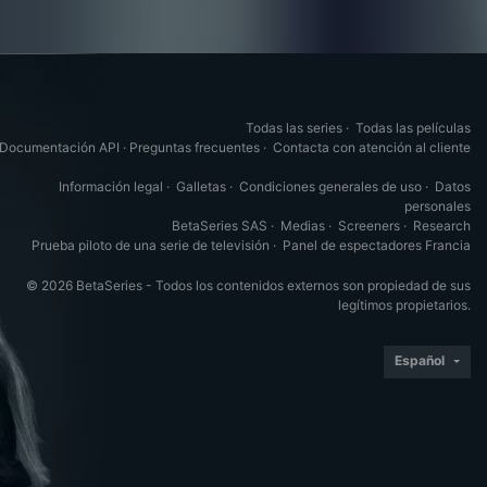
Todas las series
·
Todas las películas
Documentación API
·
Preguntas frecuentes
·
Contacta con atención al cliente
Información legal
·
Galletas
·
Condiciones generales de uso
·
Datos
personales
BetaSeries SAS
·
Medias
·
Screeners
·
Research
Prueba piloto de una serie de televisión
·
Panel de espectadores Francia
© 2026 BetaSeries - Todos los contenidos externos son propiedad de sus
legítimos propietarios.
Español