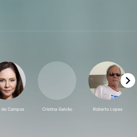
right
s de Campos
Cristina Galvão
Roberto Lopes