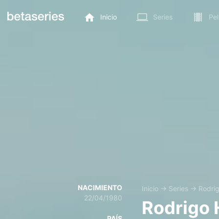
Inicio
Series
Pel
NACIMIENTO
Inicio
→
Series
→
Rodrig
22/04/1980
Rodrigo 
PAÍS