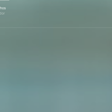
 Juntinhos
nhos
dor