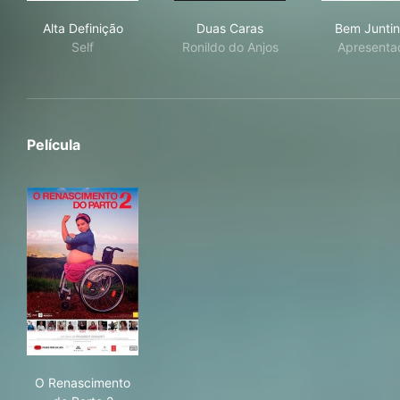
Alta Definição
Duas Caras
Bem
Alta Definição
Duas Caras
Bem Junti
Self
Ronildo do Anjos
Apresenta
Película
O Renascimento do Parto 2
O Renascimento