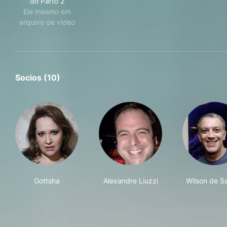
do Parto 2
Ele mesmo em
arquivo de vídeo
Socios (10)
Gottsha
Alexandre Liuzzi
Wilson de S