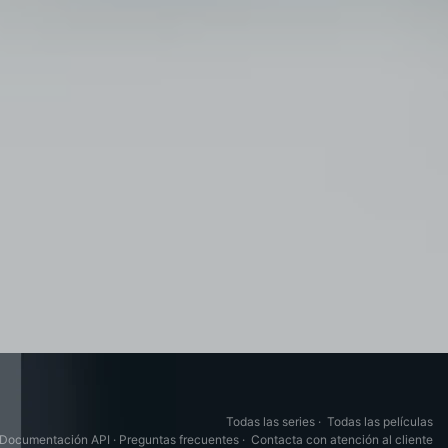
Todas las series
·
Todas las películas
Documentación API
·
Preguntas frecuentes
·
Contacta con atención al cliente