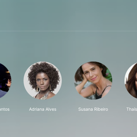
antos
Adriana Alves
Susana Ribeiro
Thaí