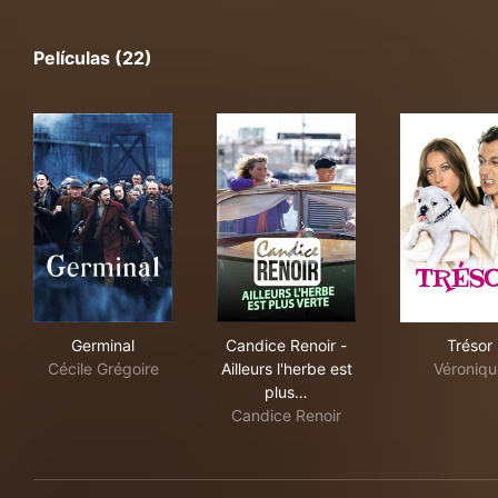
Películas (22)
Germinal
Candice Renoir - Ailleurs l'he
Tré
Germinal
Candice Renoir -
Trésor
Cécile Grégoire
Ailleurs l'herbe est
Véroniqu
plus…
Candice Renoir