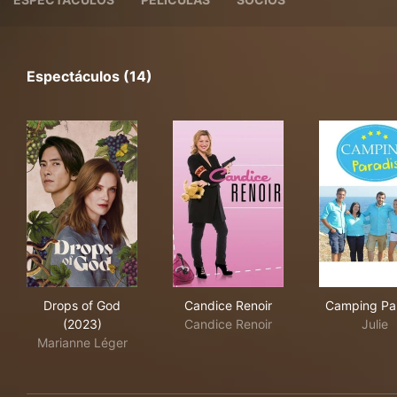
Espectáculos (14)
Drops of God (2023)
Candice Renoir
Cam
Drops of God
Candice Renoir
Camping Pa
(2023)
Candice Renoir
Julie
Marianne Léger