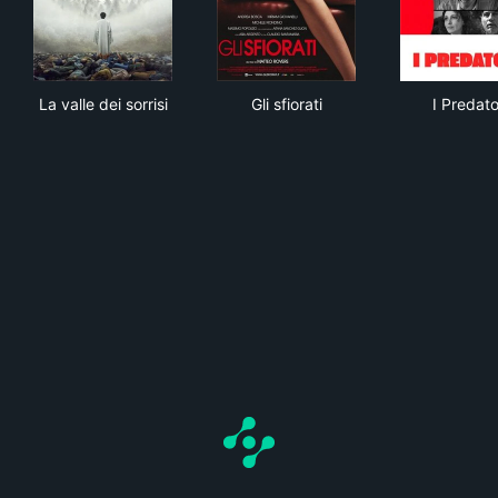
La valle dei sorrisi
Gli sfiorati
I Pr
La valle dei sorrisi
Gli sfiorati
I Predato