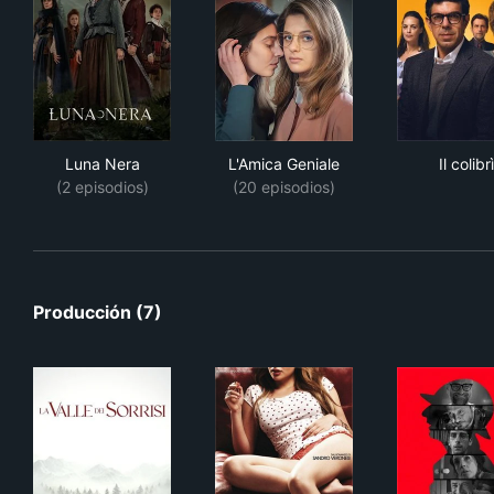
Luna Nera
L'Amica Geniale
Il co
Luna Nera
L'Amica Geniale
Il colibrì
(2 episodios)
(20 episodios)
Producción (7)