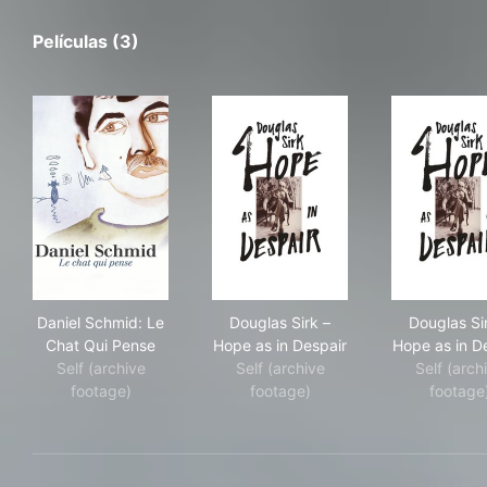
Películas (3)
Daniel Schmid: Le Chat Qui Pense
Douglas Sirk – Hope as in De
Dou
Daniel Schmid: Le
Douglas Sirk –
Douglas Si
Chat Qui Pense
Hope as in Despair
Hope as in D
Self (archive
Self (archive
Self (arch
footage)
footage)
footage