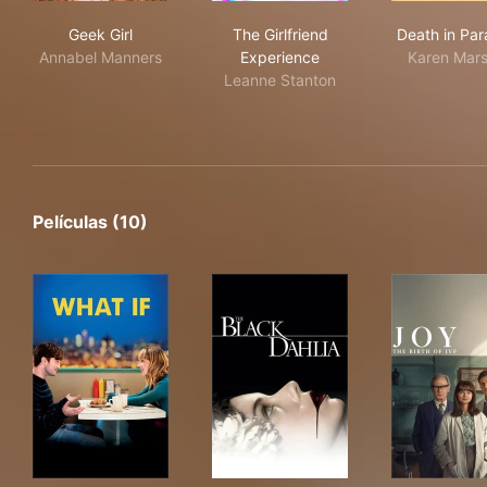
Geek Girl
The Girlfriend Experience
Dea
Geek Girl
The Girlfriend
Death in Par
Annabel Manners
Experience
Karen Mar
Leanne Stanton
Películas (10)