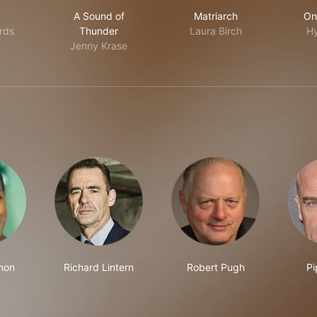
A Sound of Thunder
Matriarch
A Sound of
Matriarch
On
rds
Thunder
Laura Birch
H
Jenny Krase
mon
Richard Lintern
Robert Pugh
Pi