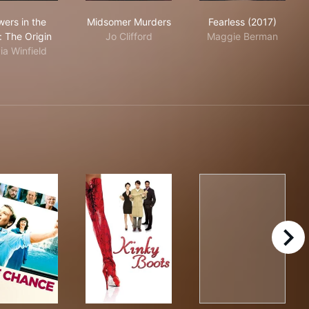
Flowers in the Attic: The Origin
Midsomer Murders
Fearless (2017
wers in the
Midsomer Murders
Fearless (2017)
: The Origin
Jo Clifford
Maggie Berman
via Winfield
right