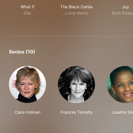
What If
The Black Dahlia
Joy
What If
The Black Dahlia
Joy
Ellie
Lorna Mertz
Ruth Edwa
Socios (10)
Clare Holman
Frances Tomelty
Josette Si