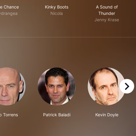
One Chance
Kinky Boots
A Sound of Th
e Chance
Kinky Boots
A Sound of
ydrangea
Nicola
Thunder
Jenny Krase
right
p Torrens
Patrick Baladi
Kevin Doyle