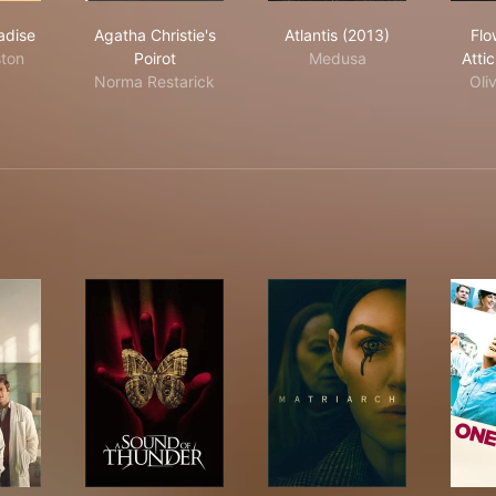
th in Paradise
Agatha Christie's Poirot
Atlantis (2013)
adise
Agatha Christie's
Atlantis (2013)
Flo
ston
Poirot
Medusa
Attic
Norma Restarick
Oli