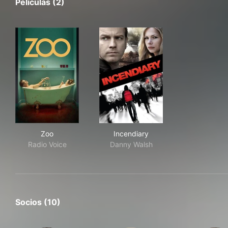
Películas (2)
Zoo
Incendiary
Zoo
Incendiary
Radio Voice
Danny Walsh
Socios (10)