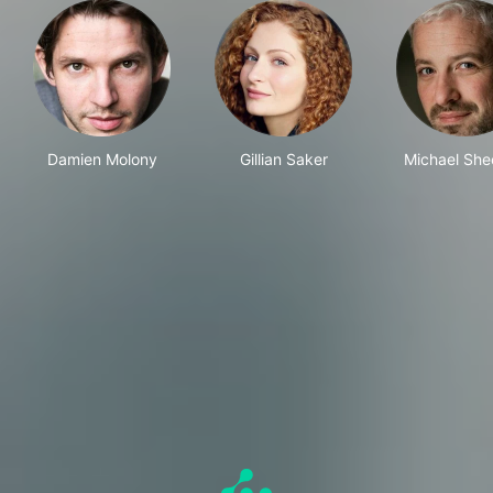
Damien Molony
Gillian Saker
Michael Sh