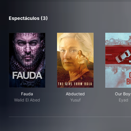
Espectáculos (3)
Fauda
Abducted
Our
Fauda
Abducted
Our Boy
Walid El Abed
Yusuf
Eyad