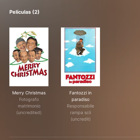
Películas (2)
Merry Christmas
Fantozzi in paradiso
Merry Christmas
Fantozzi in
Fotografo
paradiso
matrimonio
Responsabile
(uncredited)
rampa scii
(uncredit)