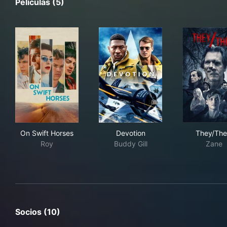
Películas (5)
On Swift Horses
Devotion
The
On Swift Horses
Devotion
They/Th
Roy
Buddy Gill
Zane
Socios (10)