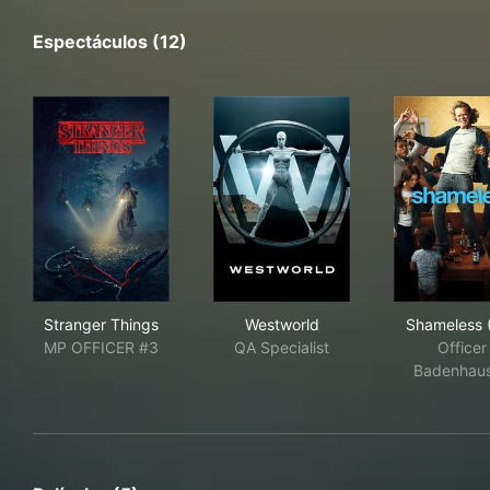
Espectáculos (12)
Stranger Things
Westworld
Sha
Stranger Things
Westworld
Shameless 
MP OFFICER #3
QA Specialist
Officer
Badenhau