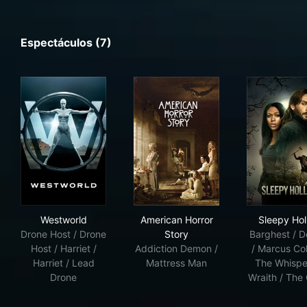
Espectáculos (7)
Westworld
American Horror Story
Sle
Westworld
American Horror
Sleepy Hol
Drone Host / Drone
Story
Barghest / 
Host / Harriet /
Addiction Demon /
/ Marcus Coll
Harriet / Lead
Mattress Man
The Whispe
Drone
Wraith / The