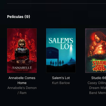
Películas (9)
Annabelle Comes Home
Salem's Lot
Stu
Annabelle Comes
Salem's Lot
Studio 6
Home
Kurt Barlow
Casey Dillin
Annabelle's Demon
Dream Wi
/ Ram
Band Mem