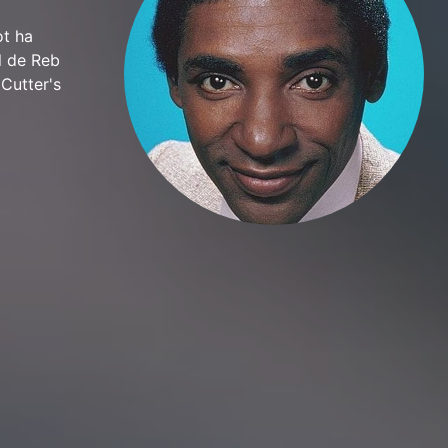
ot ha
l de Reb
 Cutter's