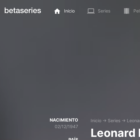
Inicio
Series
Pel
NACIMIENTO
Inicio
→
Series
→
Leonar
02/12/1947
Leonard 
PAÍS