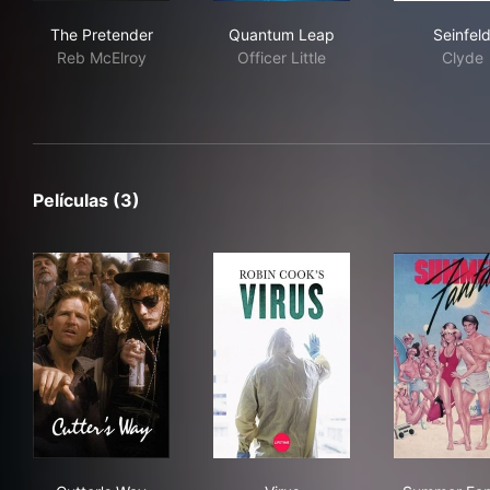
The Pretender
Quantum Leap
Sein
The Pretender
Quantum Leap
Seinfel
Reb McElroy
Officer Little
Clyde
Películas (3)
Cutter's Way
Virus
Sum