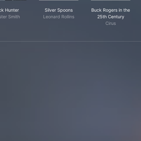
Rick Hunter
Silver Spoons
Buck Rogers in
ck Hunter
Silver Spoons
Buck Rogers in the
ster Smith
Leonard Rollins
25th Century
Cirus