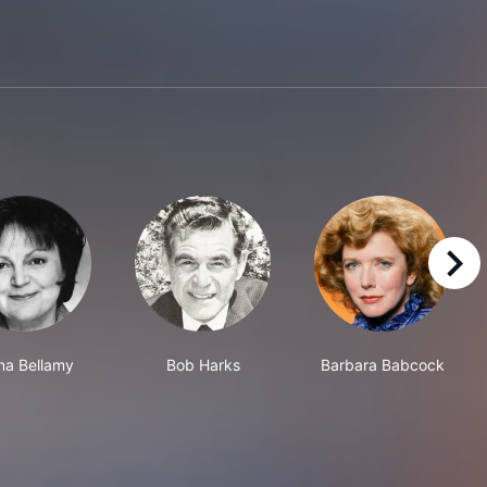
right
na Bellamy
Bob Harks
Barbara Babcock