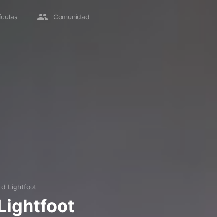
ículas
Comunidad
d Lightfoot
Lightfoot