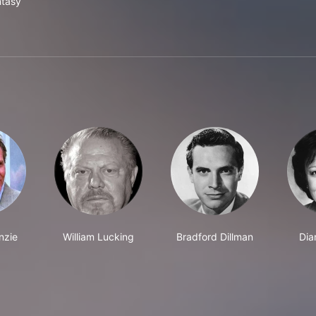
tasy
nzie
William Lucking
Bradford Dillman
Dia