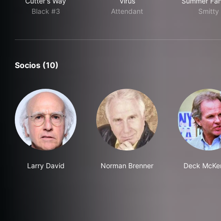
Cutter's Way
Virus
Summer Fan
Black #3
Attendant
Smitty
Socios (10)
Larry David
Norman Brenner
Deck McKe