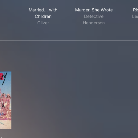
feld
Married... with Children
Murder, She Wrote
d
Married... with
Murder, She Wrote
Ri
Children
Detective
Le
Oliver
Henderson
mer Fantasy