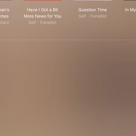
hard Osman's House of Games
Have I Got a Bit More News for You
Question Time
man's
Have I Got a Bit
Question Time
In M
ames
More News for You
Self - Panellist
stant
Self - Panellist