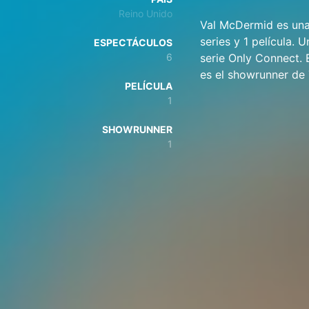
Reino Unido
Val McDermid es una 
series y 1 película. 
ESPECTÁCULOS
6
serie Only Connect. 
es el showrunner de 
PELÍCULA
1
SHOWRUNNER
1