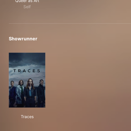
Queer as Art
Self
Showrunner
Traces
Traces