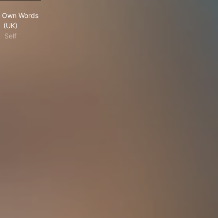
In My Own Words (UK)
y Own Words
(UK)
Self