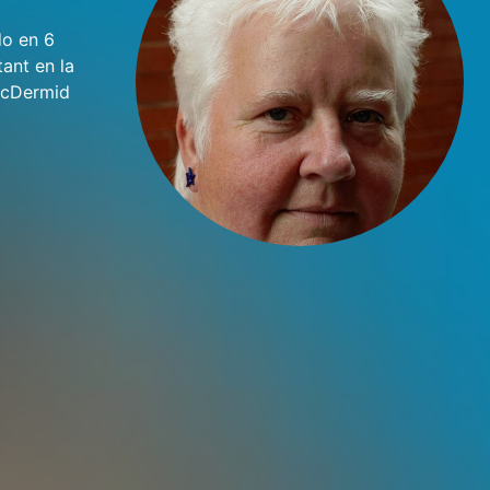
do en 6
tant en la
 McDermid