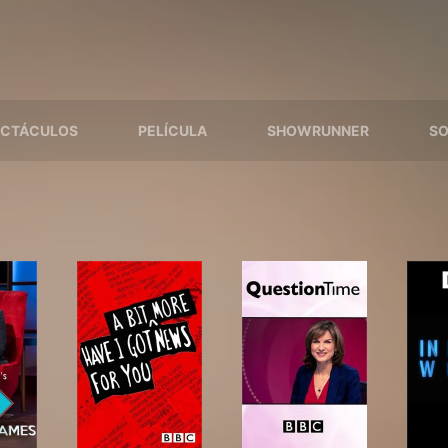
ECTÁCULOS
PELÍCULA
SHOWRUNNER
SO