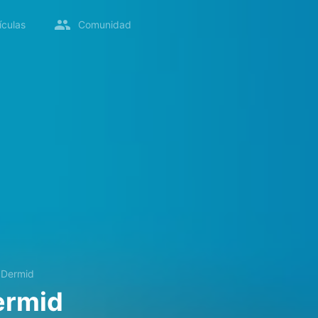
ículas
Comunidad
cDermid
ermid