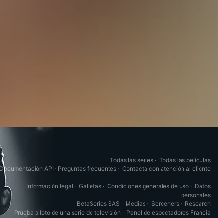
Todas las series
·
Todas las películas
Documentación API
·
Preguntas frecuentes
·
Contacta con atención al cliente
Información legal
·
Galletas
·
Condiciones generales de uso
·
Datos
personales
BetaSeries SAS
·
Medias
·
Screeners
·
Research
Prueba piloto de una serie de televisión
·
Panel de espectadores Francia