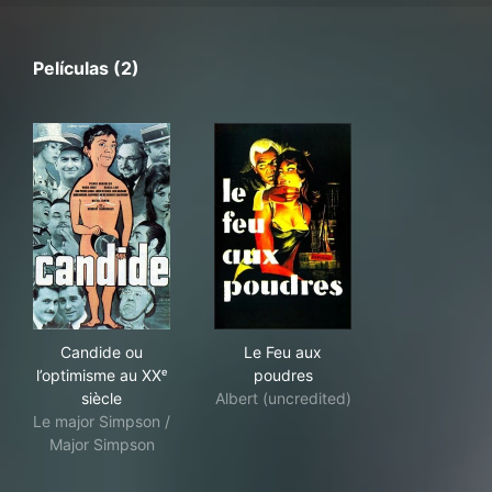
Películas (2)
Candide ou l’optimisme au XXᵉ siècle
Le Feu aux poudres
Candide ou
Le Feu aux
l’optimisme au XXᵉ
poudres
siècle
Albert (uncredited)
Le major Simpson /
Major Simpson