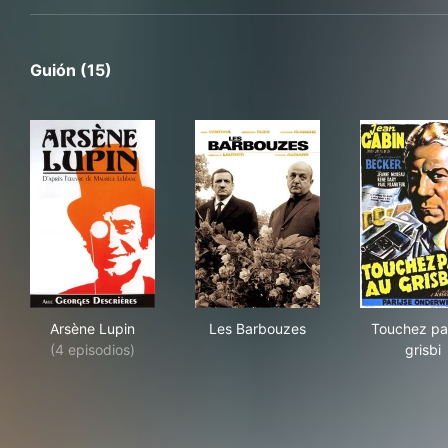
Guión (15)
Arsène Lupin
Les Barbouzes
Tou
Arsène Lupin
Les Barbouzes
Touchez pa
(4 episodios)
grisbi