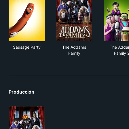
Sausage Party
The Addams Family
The
Sausage Party
The Addams
The Adda
Family
Family 
Producción