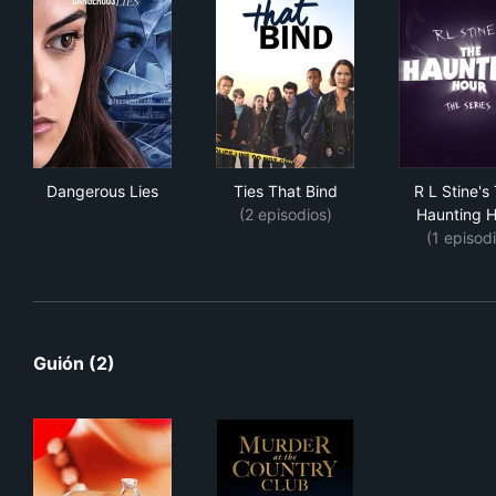
Dangerous Lies
Ties That Bind
R L
Dangerous Lies
Ties That Bind
R L Stine's
(2 episodios)
Haunting H
(1 episodi
Guión (2)