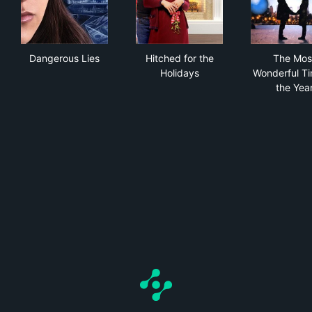
Dangerous Lies
Hitched for the Holidays
The
Dangerous Lies
Hitched for the
The Mos
Holidays
Wonderful Ti
the Yea