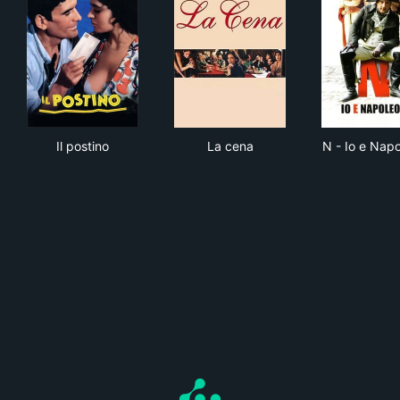
Il postino
La cena
N -
Il postino
La cena
N - Io e Nap