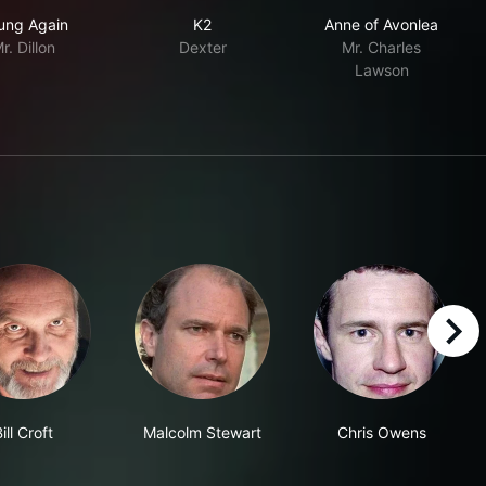
Young Again
K2
Anne of Avonl
ung Again
K2
Anne of Avonlea
r. Dillon
Dexter
Mr. Charles
Lawson
right
ill Croft
Malcolm Stewart
Chris Owens