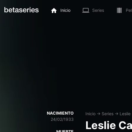
Inicio
Series
Pel
NACIMIENTO
Inicio
→
Series
→
Leslie
24/02/1933
Leslie C
MUERTE