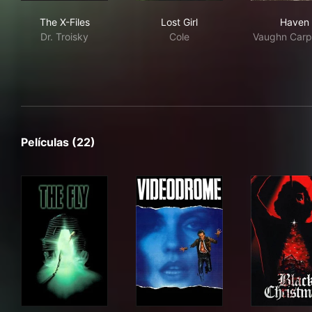
The X-Files
Lost Girl
Hav
The X-Files
Lost Girl
Haven
Dr. Troisky
Cole
Vaughn Carp
Películas (22)