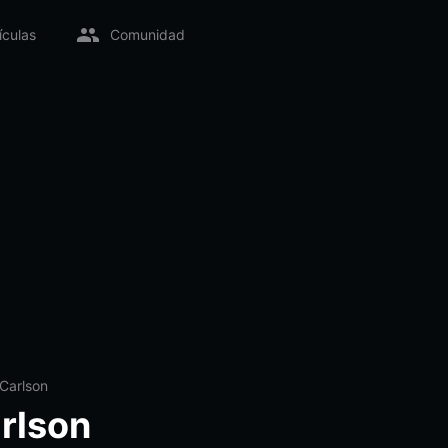
ículas
Comunidad
 Carlson
arlson