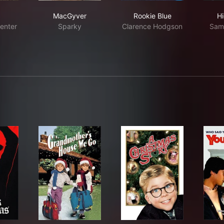
en
MacGyver
Rookie Blue
MacGyver
Rookie Blue
H
enter
Sparky
Clarence Hodgson
Sam