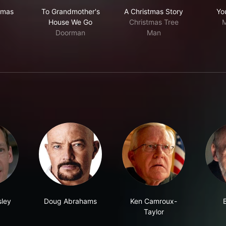
ck Christmas
To Grandmother's House We Go
A Christmas Story
tmas
To Grandmother's
A Christmas Story
Yo
House We Go
Christmas Tree
M
Doorman
Man
ley
Doug Abrahams
Ken Camroux-
B
Taylor