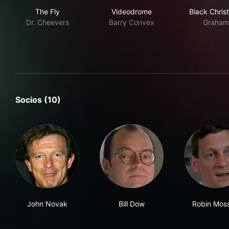
The Fly
Videodrome
Bla
The Fly
Videodrome
Black Chris
Dr. Cheevers
Barry Convex
Graham
Socios (10)
John Novak
Bill Dow
Robin Moss