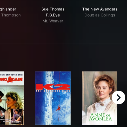
Highlander
Sue Thomas F.B.Eye
The New Aven
ighlander
Sue Thomas
The New Avengers
 Thompson
F.B.Eye
Douglas Collings
Mr. Weaver
right