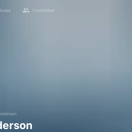
ículas
Comunidad
Anderson
derson