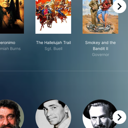
right
Geronimo
The Hallelujah Trail
Smokey and the
eronimo
The Hallelujah Trail
Smokey and the
miah Burns
Sgt. Buell
Bandit II
Governor
right