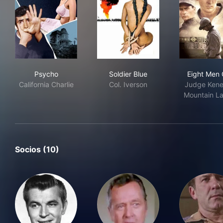
Psycho
Soldier Blue
Eig
Psycho
Soldier Blue
Eight Men 
California Charlie
Col. Iverson
Judge Ken
Mountain La
Socios (10)