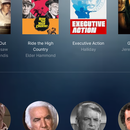
ht Men Out
Ride the High Country
Executive Action
Out
Ride the High
Executive Action
G
esaw
Country
Halliday
Jere
ndis
Elder Hammond