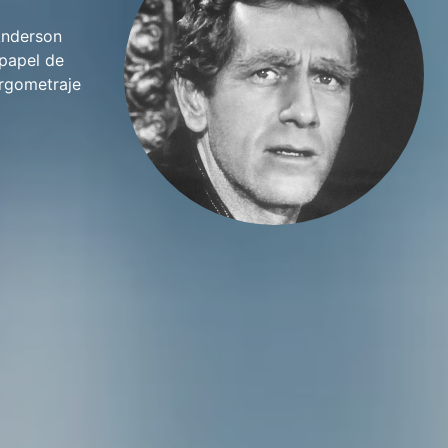
Anderson
 papel de
argometraje