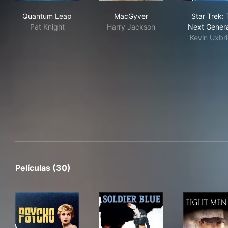
Quantum Leap
MacGyver
Sta
Quantum Leap
MacGyver
Star Trek:
Pat Knight
Harry Jackson
Next Genera
Kevin Uxbr
Películas (30)