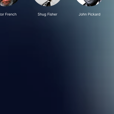
tor French
Shug Fisher
John Pickard