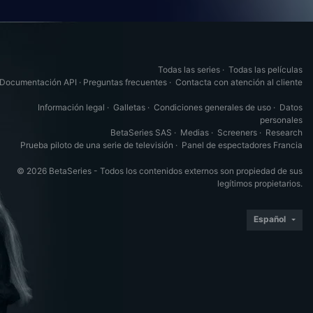
Todas las series
·
Todas las películas
Documentación API
·
Preguntas frecuentes
·
Contacta con atención al cliente
Información legal
·
Galletas
·
Condiciones generales de uso
·
Datos
personales
BetaSeries SAS
·
Medias
·
Screeners
·
Research
Prueba piloto de una serie de televisión
·
Panel de espectadores Francia
© 2026 BetaSeries - Todos los contenidos externos son propiedad de sus
legítimos propietarios.
Español