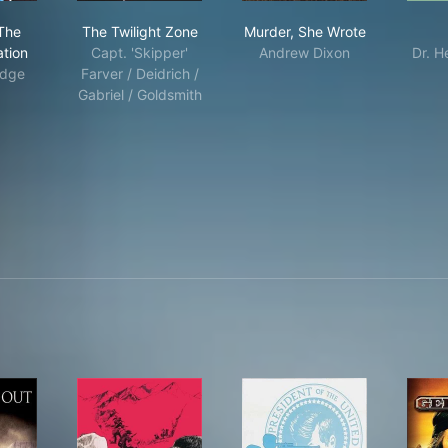
r Trek: The Next Generation
The Twilight Zone
Murder, She Wrote
 The
The Twilight Zone
Murder, She Wrote
tion
Capt. 'Skipper'
Andrew Dixon
Dr. H
idge
Farver / Deidrich /
Gabriel / Goldsmith