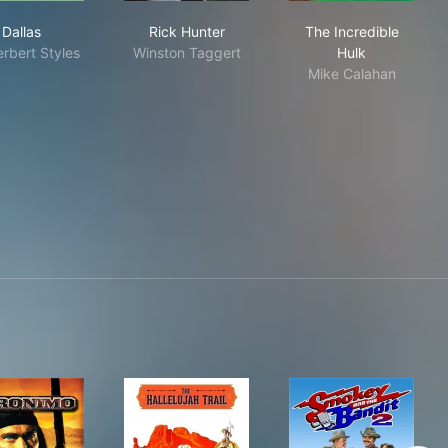
Dallas
Rick Hunter
The Incredible
Dallas
Rick Hunter
The Incredible
erbert Styles
Winston Taggert
Hulk
Mike Calahan