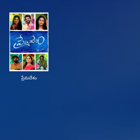
ప్రేమదేశం
ప్రేమదేశం