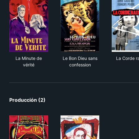
La Minute de vérité
Le Bon Dieu sans confession
La 
La Minute de
Le Bon Dieu sans
La Corde r
vérité
confession
Producción (2)