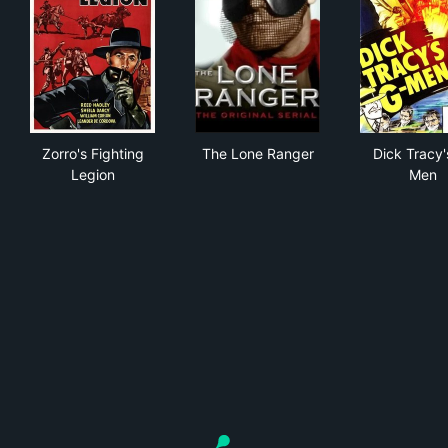
Zorro's Fighting Legion
The Lone Ranger
Dic
Zorro's Fighting
The Lone Ranger
Dick Tracy'
Legion
Men