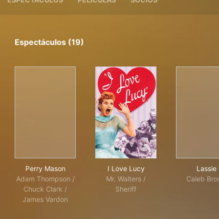
Espectáculos (19)
Perry Mason
I Love Lucy
Las
Perry Mason
I Love Lucy
Lassie
Adam Thompson /
Mr. Walters /
Caleb Br
Chuck Clark /
Sheriff
James Vardon