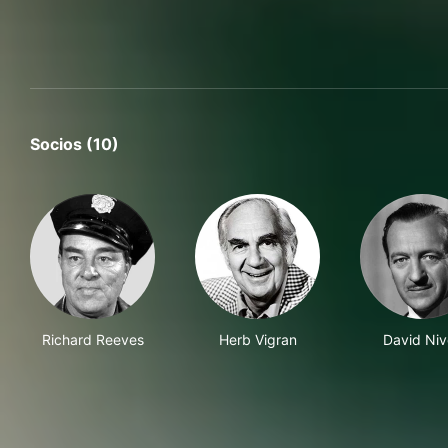
Socios (10)
Richard Reeves
Herb Vigran
David Niv