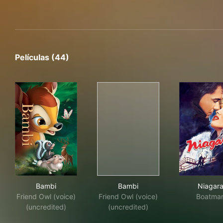
Películas (44)
Bambi
Bambi
Nia
Bambi
Bambi
Niagar
Friend Owl (voice)
Friend Owl (voice)
Boatma
(uncredited)
(uncredited)