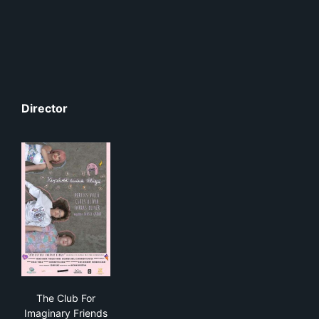
Director
The Club For Imaginary Friends
The Club For
Imaginary Friends