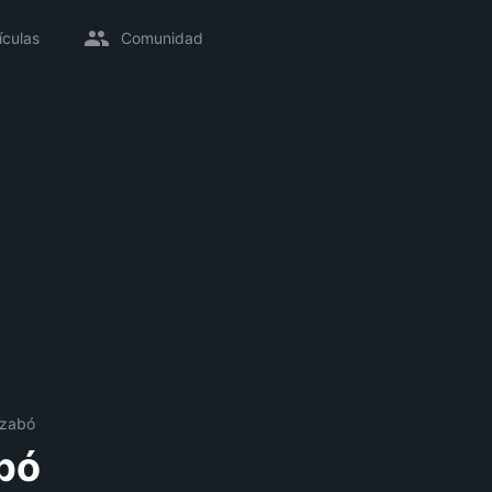
ículas
Comunidad
Szabó
bó