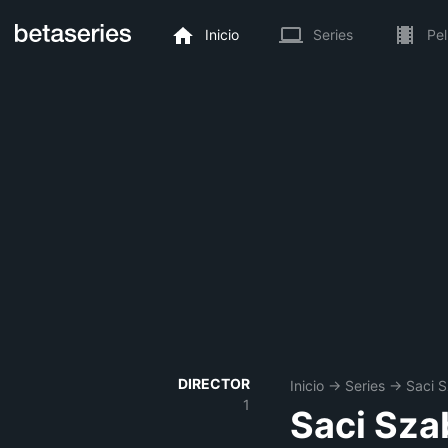
Inicio
Series
Pel
DIRECTOR
Inicio
→
Series
→
Saci 
1
Saci Sza