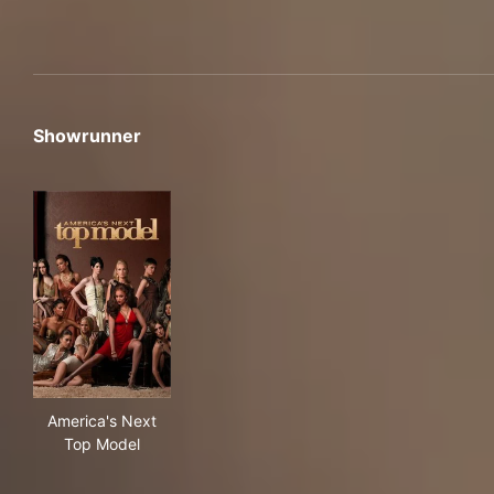
Showrunner
America's Next Top Model
America's Next
Top Model