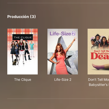
Producción (3)
The Clique
Life-Size 2
Don
The Clique
Life-Size 2
Don't Tell M
Babysitter's