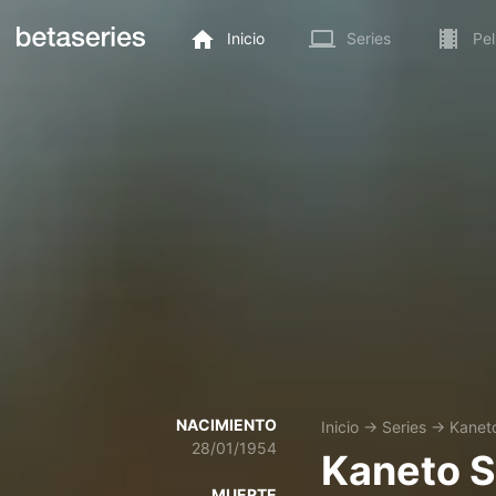
Inicio
Series
Pel
NACIMIENTO
Inicio
→
Series
→
Kanet
28/01/1954
Kaneto 
MUERTE