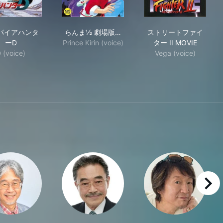
の標的
バンパイアハンターD
らんま½ 劇場版 中国寝崑崙大決戦!掟やぶ
ストリートファイタ
パイアハンタ
らんま½ 劇場版…
ストリートファイ
ーD
Prince Kirin (voice)
ター II MOVIE
 (voice)
Vega (voice)
right