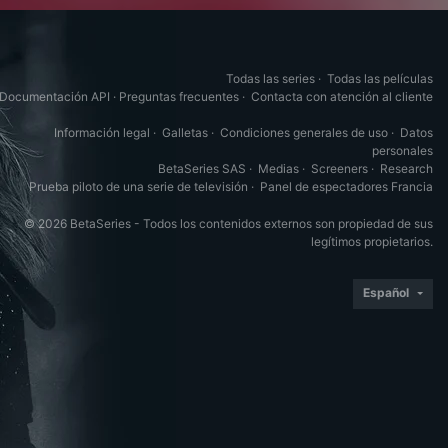
Todas las series
·
Todas las películas
Documentación API
·
Preguntas frecuentes
·
Contacta con atención al cliente
Información legal
·
Galletas
·
Condiciones generales de uso
·
Datos
personales
BetaSeries SAS
·
Medias
·
Screeners
·
Research
Prueba piloto de una serie de televisión
·
Panel de espectadores Francia
© 2026 BetaSeries - Todos los contenidos externos son propiedad de sus
legítimos propietarios.
Español