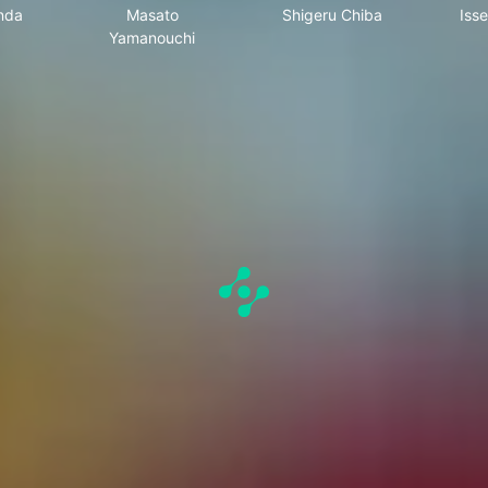
nda
Masato
Shigeru Chiba
Iss
Yamanouchi