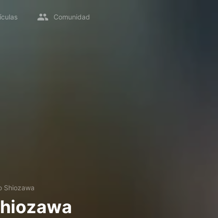
ículas
Comunidad
o Shiozawa
Shiozawa