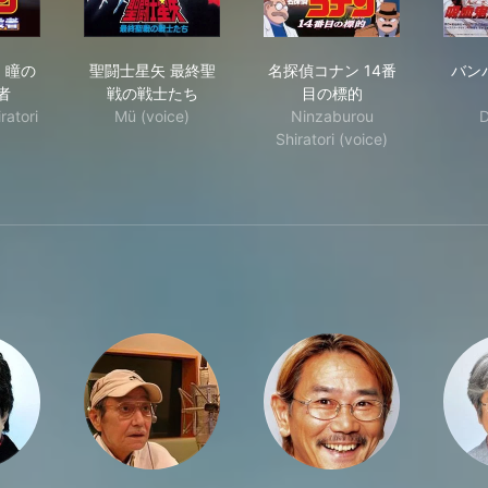
探偵コナン 瞳の中の暗殺者
聖闘士星矢 最終聖戦の戦士たち
名探偵コナン 14番目
 瞳の
聖闘士星矢 最終聖
名探偵コナン 14番
バン
者
戦の戦士たち
目の標的
ratori
Mü (voice)
Ninzaburou
D
Shiratori (voice)