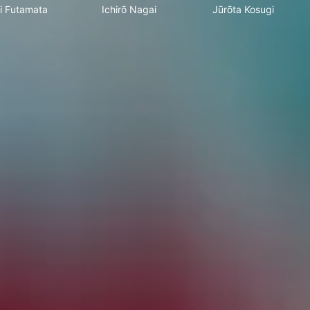
ei Futamata
Ichirō Nagai
Jūrōta Kosugi