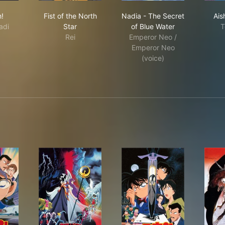
Gi-Oh!
Fist of the North Star
Nadia - The Secret of
!
Fist of the North
Nadia - The Secret
Ais
adi
Star
of Blue Water
T
Rei
Emperor Neo /
Emperor Neo
(voice)