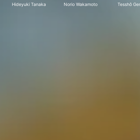
Hideyuki Tanaka
Norio Wakamoto
Tesshô Ge