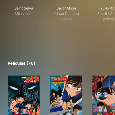
Saint Seiya
Sailor Moon
Yu-
Saint Seiya
Sailor Moon
Yu-Gi-Oh
Mū (voice)
Prince Demand
Shadi / Sh
(voice)
(voice)
Películas (76)