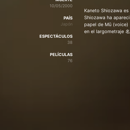
10/05/2000
Kaneto Shiozawa es 
Shiozawa ha aparecid
PAÍS
Japón
papel de Mū (voice) e
en el largomet
ESPECTÁCULOS
38
PELÍCULAS
76