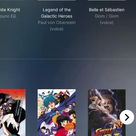
 Blue Water
Aishite Knight
Legend of the Galactic Heroes
Belle et Sébast
hite Knight
Legend of the
Belle et Sébastien
ouno Eiji
Galactic Heroes
Giom / Giom
Paul von Oberstein
(voice)
(voice)
right