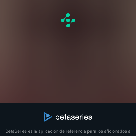
BetaSeries es la aplicación de referencia para los aficionados a