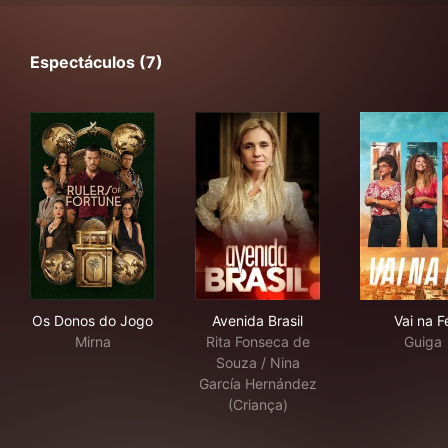
Espectáculos (7)
Os Donos do Jogo
Avenida Brasil
Vai 
Os Donos do Jogo
Avenida Brasil
Vai na F
Mirna
Rita Fonseca de
Guiga
Souza / Nina
García Hernández
(Criança)