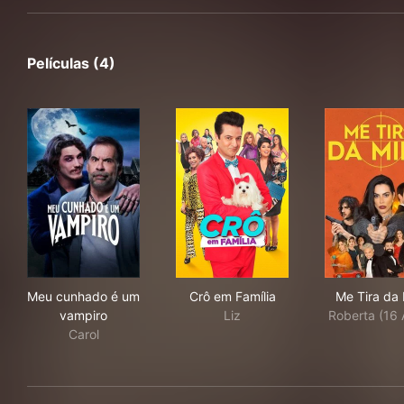
Películas (4)
Meu cunhado é um vampiro
Crô em Família
Me 
Meu cunhado é um
Crô em Família
Me Tira da 
vampiro
Liz
Roberta (16 
Carol